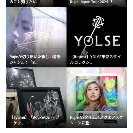
のこと知りたい...
Rujie Japan Tour 2024 「...
Rujieが切り拓いた新しい音楽
【Report】YOLSE東京スタイ
ジャンル：「B...
ルコレクシ...
【ayumu】「Bouketos 〜 ブ
Rujie NYタイムズスクエアスク
ーケッ...
リーンに登...