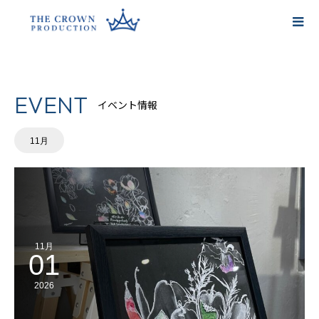
Rujie Online Store
Rujie Online Store ❏
EVENT
イベント情報
11月
11月
01
2026