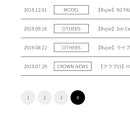
2019.12.01
MODEL
【Rujie】N2
2019.09.16
OTHERS
【Rujie】Sio 
2019.08.22
OTHERS
【Rujie】ラ
2019.07.29
CROWN NEWS
【クラプロ】HP
1
2
3
4