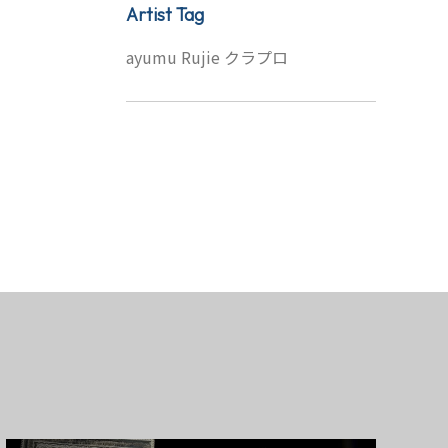
Artist Tag
ayumu
Rujie
クラプロ